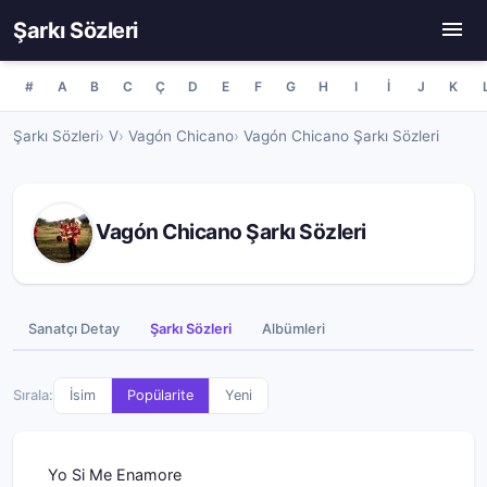
Şarkı Sözleri
#
A
B
C
Ç
D
E
F
G
H
I
İ
J
K
Şarkı Sözleri
V
Vagón Chicano
Vagón Chicano Şarkı Sözleri
Vagón Chicano Şarkı Sözleri
Sanatçı Detay
Şarkı Sözleri
Albümleri
Sırala:
İsim
Popülarite
Yeni
Yo Si Me Enamore