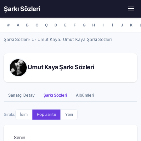
Şarkı Sözleri
#
A
B
C
Ç
D
E
F
G
H
I
İ
J
K
Şarkı Sözleri
U
Umut Kaya
Umut Kaya Şarkı Sözleri
Umut Kaya Şarkı Sözleri
Sanatçı Detay
Şarkı Sözleri
Albümleri
Sırala:
İsim
Popülarite
Yeni
Senin