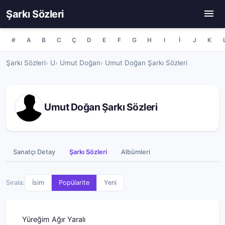
Şarkı Sözleri
#
A
B
C
Ç
D
E
F
G
H
I
İ
J
K
Şarkı Sözleri
U
Umut Doğan
Umut Doğan Şarkı Sözleri
Umut Doğan Şarkı Sözleri
Sanatçı Detay
Şarkı Sözleri
Albümleri
Sırala:
İsim
Popülarite
Yeni
Yüreğim Ağır Yaralı