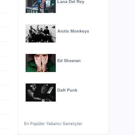
Lana Del Rey
Arctic Monkeys
Ed Sheeran
Daft Punk
En Popüler Yabancı Sanatçılar