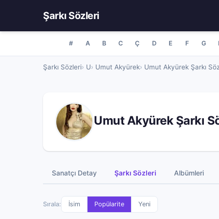
Şarkı Sözleri
#
A
B
C
Ç
D
E
F
G
Şarkı Sözleri
U
Umut Akyürek
Umut Akyürek Şarkı Söz
Umut Akyürek Şarkı Sö
Sanatçı Detay
Şarkı Sözleri
Albümleri
Sırala:
İsim
Popülarite
Yeni