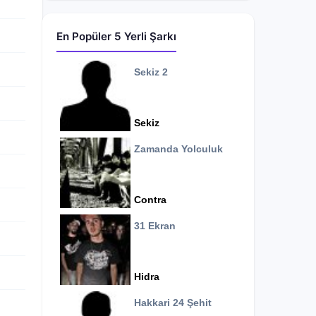
En Popüler 5 Yerli Şarkı
Sekiz 2
Sekiz
Zamanda Yolculuk
Contra
31 Ekran
Hidra
Hakkari 24 Şehit