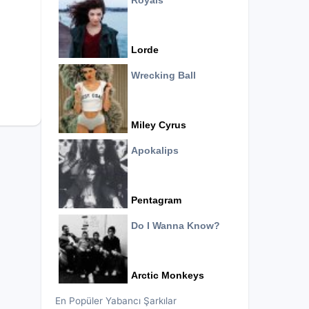
Royals
Lorde
Wrecking Ball
Miley Cyrus
Apokalips
Pentagram
Do I Wanna Know?
Arctic Monkeys
En Popüler Yabancı Şarkılar