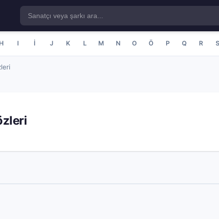
H
I
İ
J
K
L
M
N
O
Ö
P
Q
R
leri
zleri