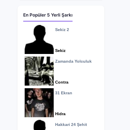
En Popüler 5 Yerli Şarkı
Sekiz 2
Sekiz
Zamanda Yolculuk
Contra
31 Ekran
Hidra
Hakkari 24 Şehit