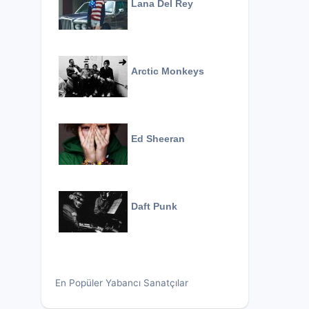
Lana Del Rey
Arctic Monkeys
Ed Sheeran
Daft Punk
En Popüler Yabancı Sanatçılar