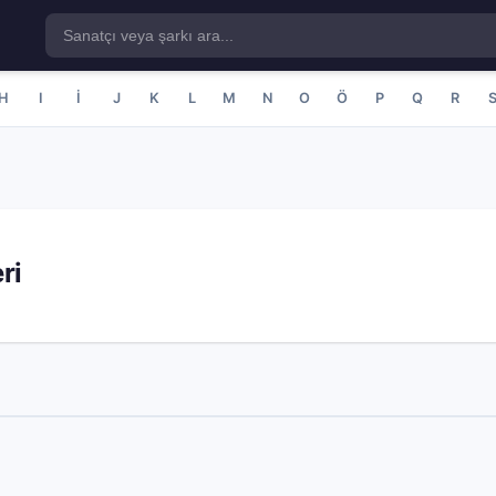
H
I
İ
J
K
L
M
N
O
Ö
P
Q
R
ri