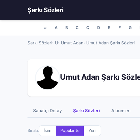
Şarkı Sözleri
#
A
B
C
Ç
D
E
F
G
Şarkı Sözleri
U
Umut Adan
Umut Adan Şarkı Sözleri
Umut Adan Şarkı Sözle
Sanatçı Detay
Şarkı Sözleri
Albümleri
Sırala:
İsim
Popülarite
Yeni