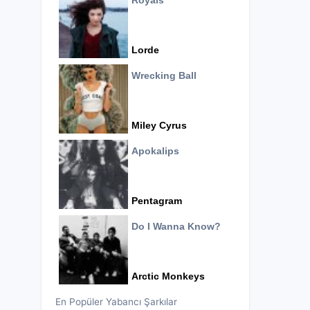
Royals
Lorde
Wrecking Ball
Miley Cyrus
Apokalips
Pentagram
Do I Wanna Know?
Arctic Monkeys
En Popüler Yabancı Şarkılar