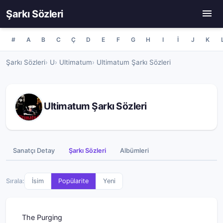
Şarkı Sözleri
#
A
B
C
Ç
D
E
F
G
H
I
İ
J
K
Şarkı Sözleri
U
Ultimatum
Ultimatum Şarkı Sözleri
Ultimatum Şarkı Sözleri
Sanatçı Detay
Şarkı Sözleri
Albümleri
Sırala:
İsim
Popülarite
Yeni
The Purging