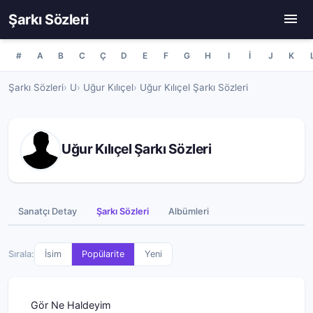
Şarkı Sözleri
#
A
B
C
Ç
D
E
F
G
H
I
İ
J
K
Şarkı Sözleri
U
Uğur Kılıçel
Uğur Kılıçel Şarkı Sözleri
Uğur Kılıçel Şarkı Sözleri
Sanatçı Detay
Şarkı Sözleri
Albümleri
Sırala:
İsim
Popülarite
Yeni
Gör Ne Haldeyim