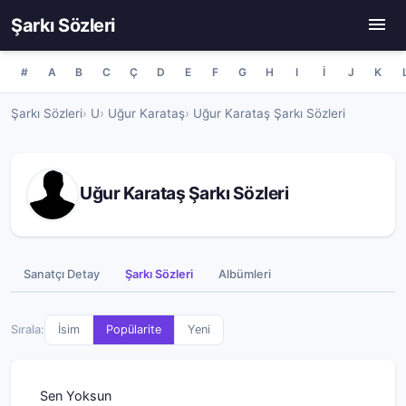
Şarkı Sözleri
#
A
B
C
Ç
D
E
F
G
H
I
İ
J
K
Şarkı Sözleri
U
Uğur Karataş
Uğur Karataş Şarkı Sözleri
Uğur Karataş Şarkı Sözleri
Sanatçı Detay
Şarkı Sözleri
Albümleri
Sırala:
İsim
Popülarite
Yeni
Sen Yoksun