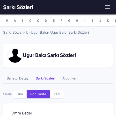
Şarkı Sözleri
#
A
B
C
Ç
D
E
F
G
H
I
İ
J
K
Şarkı Sözleri
U
Ugur Balcı
Ugur Balcı Şarkı Sözleri
Ugur Balcı Şarkı Sözleri
Sanatçı Detay
Şarkı Sözleri
Albümleri
Sırala:
İsim
Popülarite
Yeni
Ömre Bedel