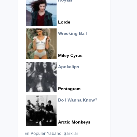
Royals
Lorde
Wrecking Ball
Miley Cyrus
Apokalips
Pentagram
Do I Wanna Know?
Arctic Monkeys
En Popüler Yabancı Şarkılar