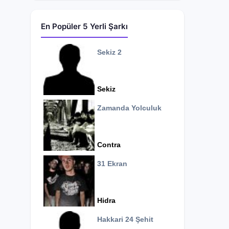
En Popüler 5 Yerli Şarkı
Sekiz 2
Sekiz
Zamanda Yolculuk
Contra
31 Ekran
Hidra
Hakkari 24 Şehit