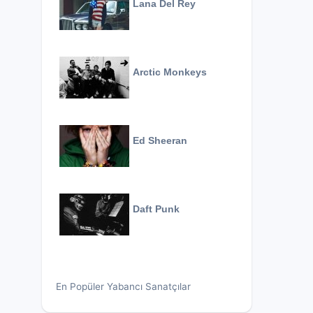
Lana Del Rey
Arctic Monkeys
Ed Sheeran
Daft Punk
En Popüler Yabancı Sanatçılar