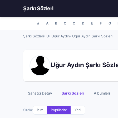
Şarkı Sözleri
#
A
B
C
Ç
D
E
F
G
Şarkı Sözleri
U
Uğur Aydın
Uğur Aydın Şarkı Sözleri
Uğur Aydın Şarkı Sözle
Sanatçı Detay
Şarkı Sözleri
Albümleri
Sırala:
İsim
Popülarite
Yeni