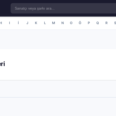
H
I
İ
J
K
L
M
N
O
Ö
P
Q
R
ri