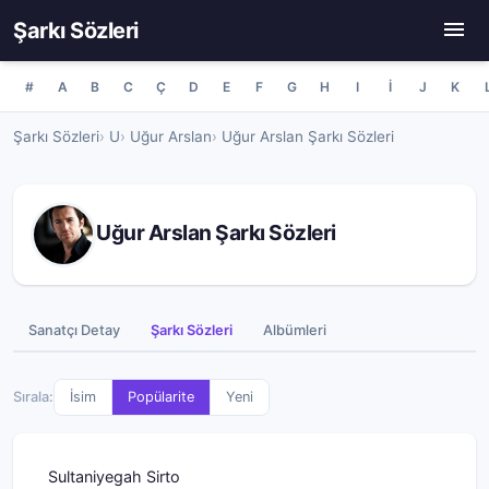
Şarkı Sözleri
#
A
B
C
Ç
D
E
F
G
H
I
İ
J
K
Şarkı Sözleri
U
Uğur Arslan
Uğur Arslan Şarkı Sözleri
Uğur Arslan Şarkı Sözleri
Sanatçı Detay
Şarkı Sözleri
Albümleri
Sırala:
İsim
Popülarite
Yeni
Sultaniyegah Sirto