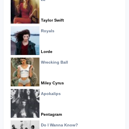
Taylor Swift
Royals
Lorde
Wrecking Ball
Miley Cyrus
Apokalips
Pentagram
Do I Wanna Know?