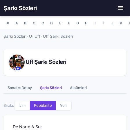
Şarkı Sözleri
#
A
B
C
Ç
D
E
F
G
H
I
İ
J
K
Şarkı Sözleri
U
Uff
Uff Şarkı Sözleri
Uff Şarkı Sözleri
Sanatçı Detay
Şarkı Sözleri
Albümleri
Sırala:
İsim
Popülarite
Yeni
De Norte A Sur