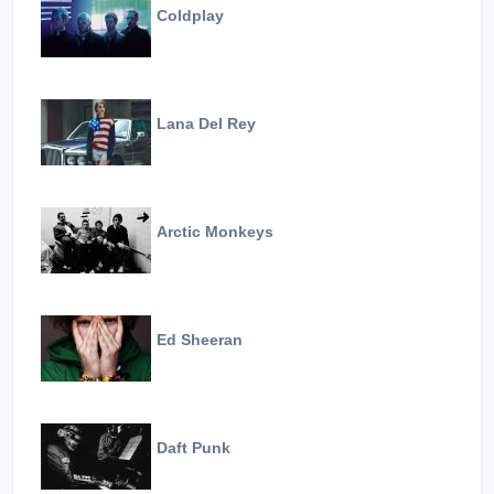
Coldplay
Lana Del Rey
Arctic Monkeys
Ed Sheeran
Daft Punk