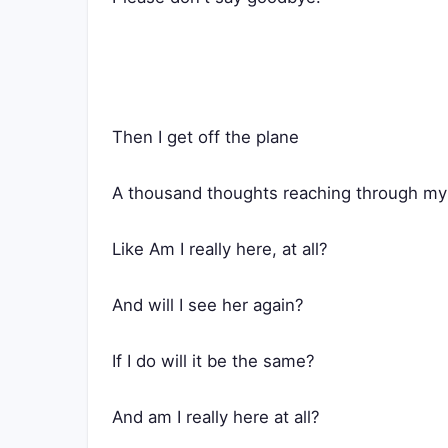
Then I get off the plane
A thousand thoughts reaching through my
Like Am I really here, at all?
And will I see her again?
If I do will it be the same?
And am I really here at all?