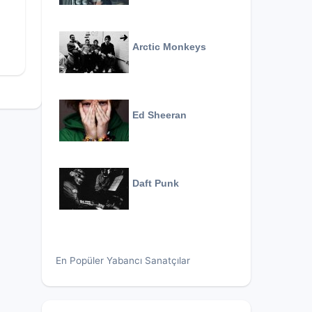
Arctic Monkeys
Ed Sheeran
Daft Punk
En Popüler Yabancı Sanatçılar