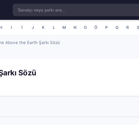
H
I
İ
J
K
L
M
N
O
Ö
P
Q
R
me Above the Earth Şarkı Sözü
Şarkı Sözü