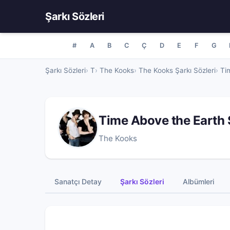
Şarkı Sözleri
#
A
B
C
Ç
D
E
F
G
Şarkı Sözleri
T
The Kooks
The Kooks Şarkı Sözleri
Ti
Time Above the Earth 
The Kooks
Sanatçı Detay
Şarkı Sözleri
Albümleri