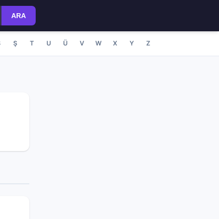
ARA
S
Ş
T
U
Ü
V
W
X
Y
Z