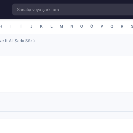
H
I
İ
J
K
L
M
N
O
Ö
P
Q
R
e It All Şarkı Sözü