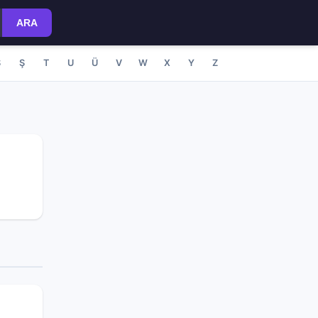
ARA
S
Ş
T
U
Ü
V
W
X
Y
Z