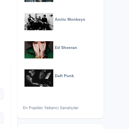
Arctic Monkeys
Ed Sheeran
Daft Punk
En Popüler Yabancı Sanatçılar