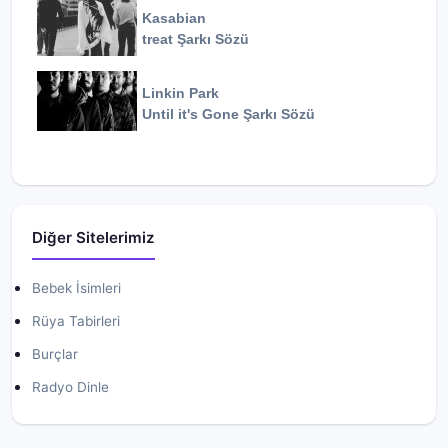
Kasabian
treat
Şarkı Sözü
Linkin Park
Until it's Gone
Şarkı Sözü
Diğer Sitelerimiz
Bebek İsimleri
Rüya Tabirleri
Burçlar
Radyo Dinle