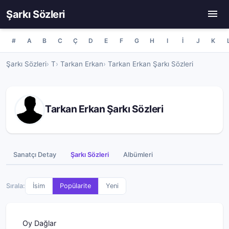
Şarkı Sözleri
#
A
B
C
Ç
D
E
F
G
H
I
İ
J
K
Şarkı Sözleri
T
Tarkan Erkan
Tarkan Erkan Şarkı Sözleri
Tarkan Erkan Şarkı Sözleri
Sanatçı Detay
Şarkı Sözleri
Albümleri
Sırala:
İsim
Popülarite
Yeni
Oy Dağlar