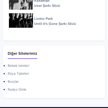
Kasabian
treat
Şarkı Sözü
Linkin Park
Until it's Gone
Şarkı Sözü
Diğer Sitelerimiz
Bebek İsimleri
Rüya Tabirleri
Burçlar
Radyo Dinle