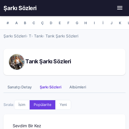
Şarkı Sözleri
#
A
B
C
Ç
D
E
F
G
H
I
İ
J
K
Şarkı Sözleri
T
Tarık
Tarık Şarkı Sözleri
Tarık Şarkı Sözleri
Sanatçı Detay
Şarkı Sözleri
Albümleri
Sırala:
İsim
Popülarite
Yeni
Sevdim Bir Kez