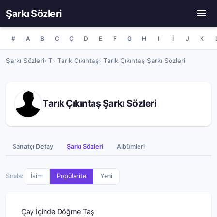
Şarkı Sözleri
#
A
B
C
Ç
D
E
F
G
H
I
İ
J
K
Şarkı Sözleri
T
Tarık Çıkıntaş
Tarık Çıkıntaş Şarkı Sözleri
Tarık Çıkıntaş Şarkı Sözleri
Sanatçı Detay
Şarkı Sözleri
Albümleri
Sırala:
İsim
Popülarite
Yeni
Çay İçinde Döğme Taş