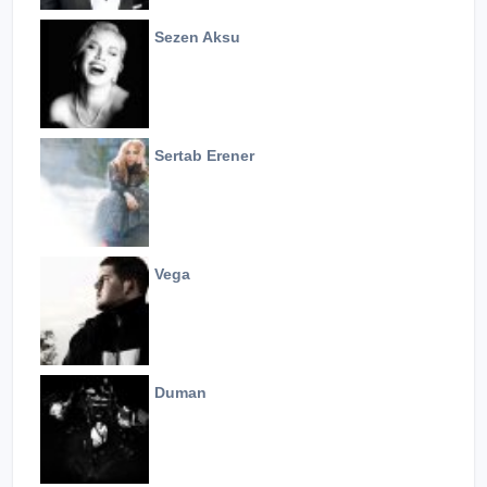
Sezen Aksu
Sertab Erener
Vega
Duman