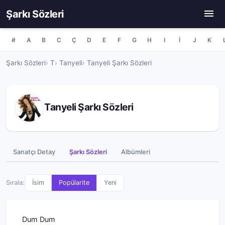
Şarkı Sözleri
#
A
B
C
Ç
D
E
F
G
H
I
İ
J
K
Şarkı Sözleri
T
Tanyeli
Tanyeli Şarkı Sözleri
Tanyeli Şarkı Sözleri
Sanatçı Detay
Şarkı Sözleri
Albümleri
Sırala:
İsim
Popülarite
Yeni
Dum Dum