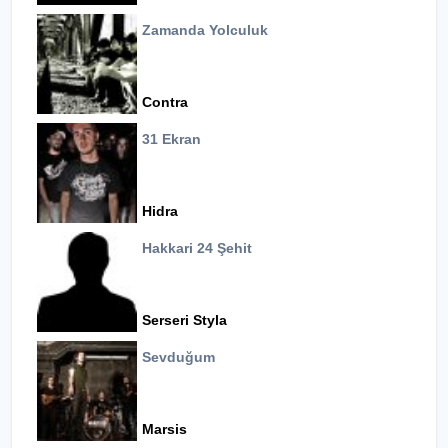
Zamanda Yolculuk
Contra
31 Ekran
Hidra
Hakkari 24 Şehit
Serseri Styla
Sevduğum
Marsis