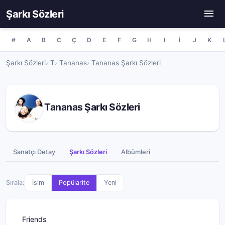
Şarkı Sözleri
#
A
B
C
Ç
D
E
F
G
H
I
İ
J
K
Şarkı Sözleri
T
Tananas
Tananas Şarkı Sözleri
Tananas Şarkı Sözleri
Sanatçı Detay
Şarkı Sözleri
Albümleri
Sırala:
İsim
Popülarite
Yeni
Friends