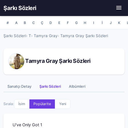
Şarkı Sözleri
#
A
B
C
Ç
D
E
F
G
H
I
İ
J
K
Şarkı Sözleri
T
Tamyra Gray
Tamyra Gray Şarkı Sözleri
Tamyra Gray Şarkı Sözleri
Sanatçı Detay
Şarkı Sözleri
Albümleri
Sırala:
İsim
Popülarite
Yeni
U've Only Got 1