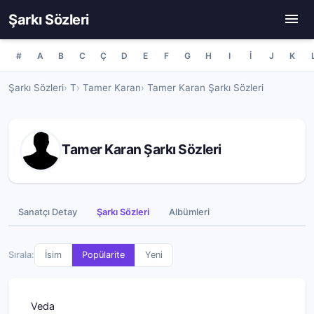
Şarkı Sözleri
#
A
B
C
Ç
D
E
F
G
H
I
İ
J
K
Şarkı Sözleri
T
Tamer Karan
Tamer Karan Şarkı Sözleri
Tamer Karan Şarkı Sözleri
Sanatçı Detay
Şarkı Sözleri
Albümleri
Sırala:
İsim
Popülarite
Yeni
Veda