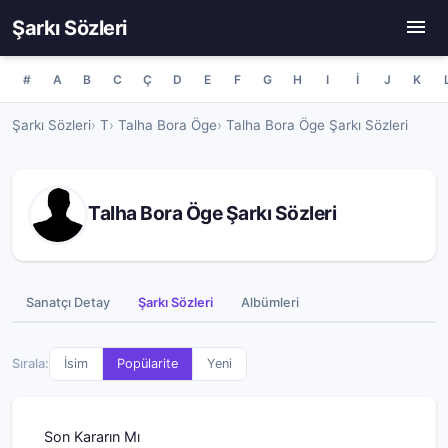
Şarkı Sözleri
#
A
B
C
Ç
D
E
F
G
H
I
İ
J
K
Şarkı Sözleri
T
Talha Bora Öge
Talha Bora Öge Şarkı Sözleri
Talha Bora Öge Şarkı Sözleri
Sanatçı Detay
Şarkı Sözleri
Albümleri
Sırala:
İsim
Popülarite
Yeni
Son Kararın Mı