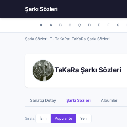
Şarkı Sözleri
#
A
B
C
Ç
D
E
F
G
Şarkı Sözleri
T
TaKaRa
TaKaRa Şarkı Sözleri
TaKaRa Şarkı Sözleri
Sanatçı Detay
Şarkı Sözleri
Albümleri
Sırala:
İsim
Popülarite
Yeni