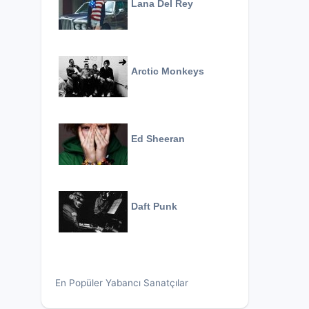
Lana Del Rey
Arctic Monkeys
Ed Sheeran
Daft Punk
En Popüler Yabancı Sanatçılar