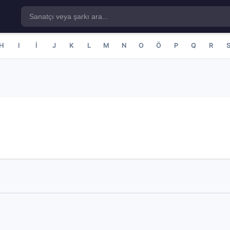
H
I
İ
J
K
L
M
N
O
Ö
P
Q
R