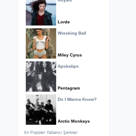
Royals
Lorde
Wrecking Ball
Miley Cyrus
Apokalips
Pentagram
Do I Wanna Know?
Arctic Monkeys
En Popüler Yabancı Şarkılar