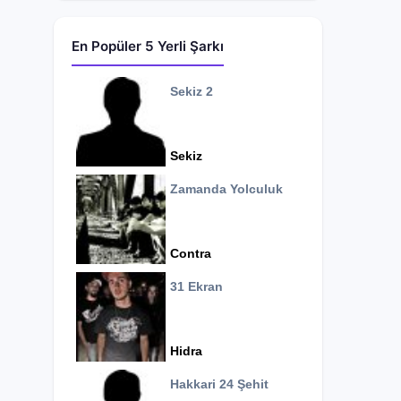
En Popüler 5 Yerli Şarkı
Sekiz 2
Sekiz
Zamanda Yolculuk
Contra
31 Ekran
Hidra
Hakkari 24 Şehit