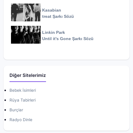
Kasabian
treat
Şarkı Sözü
Linkin Park
Until it's Gone
Şarkı Sözü
Diğer Sitelerimiz
Bebek İsimleri
Rüya Tabirleri
Burçlar
Radyo Dinle