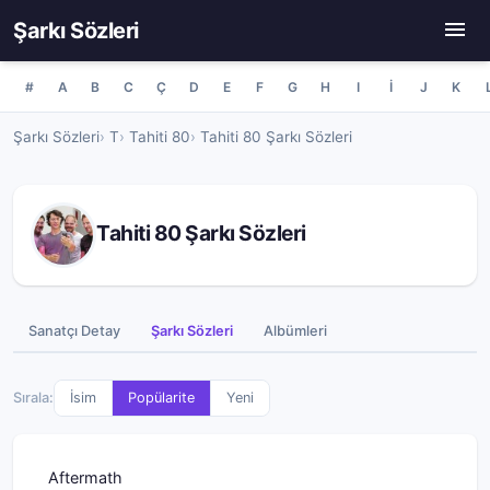
Şarkı Sözleri
#
A
B
C
Ç
D
E
F
G
H
I
İ
J
K
Şarkı Sözleri
T
Tahiti 80
Tahiti 80 Şarkı Sözleri
Tahiti 80 Şarkı Sözleri
Sanatçı Detay
Şarkı Sözleri
Albümleri
Sırala:
İsim
Popülarite
Yeni
Aftermath