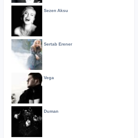
Sezen Aksu
Sertab Erener
Vega
Duman