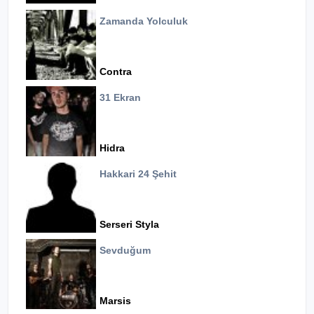
Zamanda Yolculuk
Contra
31 Ekran
Hidra
Hakkari 24 Şehit
Serseri Styla
Sevduğum
Marsis