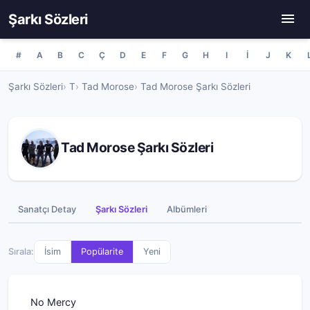
Şarkı Sözleri
#
A
B
C
Ç
D
E
F
G
H
I
İ
J
K
Şarkı Sözleri
T
Tad Morose
Tad Morose Şarkı Sözleri
Tad Morose Şarkı Sözleri
Sanatçı Detay
Şarkı Sözleri
Albümleri
Sırala:
İsim
Popülarite
Yeni
No Mercy