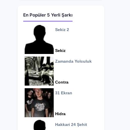
En Popüler 5 Yerli Şarkı
Sekiz 2
Sekiz
Zamanda Yolculuk
Contra
31 Ekran
Hidra
Hakkari 24 Şehit