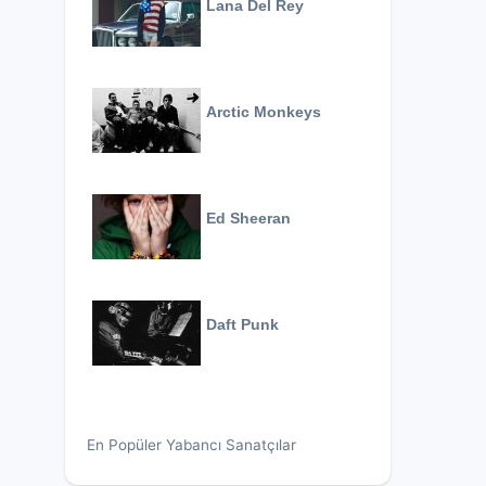
Lana Del Rey
Arctic Monkeys
Ed Sheeran
Daft Punk
En Popüler Yabancı Sanatçılar