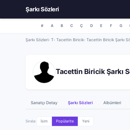
Şarkı Sözleri
#
A
B
C
Ç
D
E
F
G
Şarkı Sözleri
T
Tacettin Biricik
Tacettin Biricik Şarkı Sö
Tacettin Biricik Şarkı S
Sanatçı Detay
Şarkı Sözleri
Albümleri
Sırala:
İsim
Popülarite
Yeni