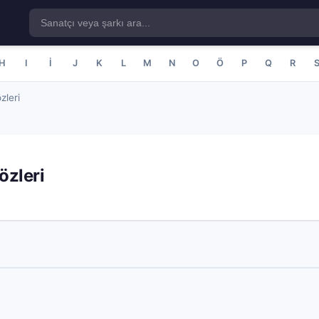
H
I
İ
J
K
L
M
N
O
Ö
P
Q
R
zleri
özleri