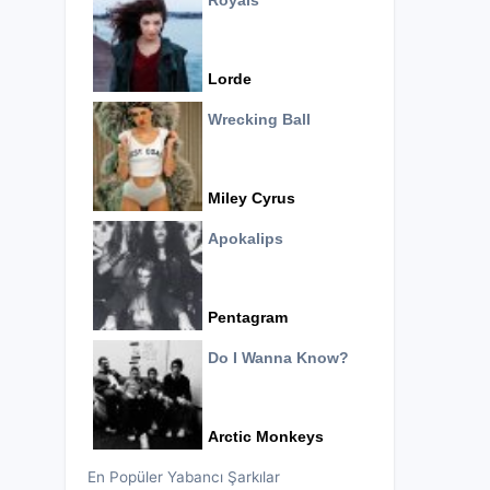
Royals
Lorde
Wrecking Ball
Miley Cyrus
Apokalips
Pentagram
Do I Wanna Know?
Arctic Monkeys
En Popüler Yabancı Şarkılar