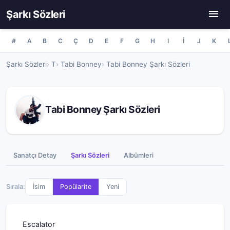
Şarkı Sözleri
#
A
B
C
Ç
D
E
F
G
H
I
İ
J
K
Şarkı Sözleri
T
Tabi Bonney
Tabi Bonney Şarkı Sözleri
Tabi Bonney Şarkı Sözleri
Sanatçı Detay
Şarkı Sözleri
Albümleri
Sırala:
İsim
Popülarite
Yeni
Escalator