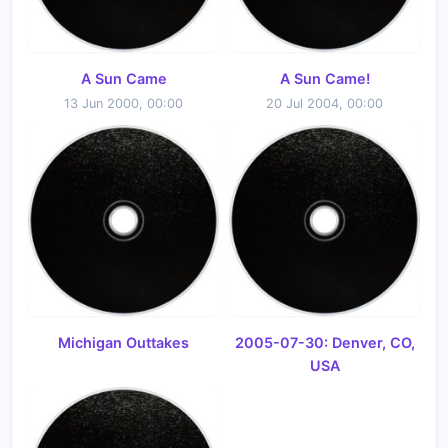
A Sun Came
A Sun Came!
13 Jun 2000, 00:00
20 Jul 2004, 00:00
Michigan Outtakes
2005-07-30: Denver, CO,
USA