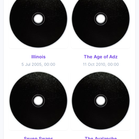
Illinois
The Age of Adz
5 Jul 2005, 00:00
11 Oct 2010, 00:00
Seven Swans
The Avalanche