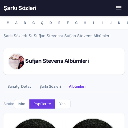
Şarkı Sözleri
#
A
B
C
Ç
D
E
F
G
H
I
İ
J
K
Şarkı Sözleri
S
Sufjan Stevens
Sufjan Stevens Albümleri
Sufjan Stevens Albümleri
Sanatçı Detay
Şarkı Sözleri
Albümleri
Sırala:
İsim
Popülarite
Yeni