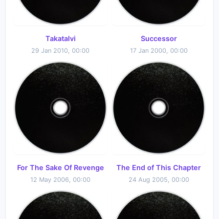
Takatalvi
Successor
29 Jan 2010, 00:00
17 Jan 2000, 00:00
For The Sake Of Revenge
The End of This Chapter
12 May 2006, 00:00
24 Aug 2005, 00:00