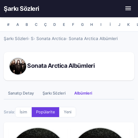
Şarkı Sözleri
#
A
B
C
Ç
D
E
F
G
H
I
İ
J
K
Şarkı Sözleri
S
Sonata Arctica
Sonata Arctica Albümleri
Sonata Arctica Albümleri
Sanatçı Detay
Şarkı Sözleri
Albümleri
Sırala:
İsim
Popülarite
Yeni