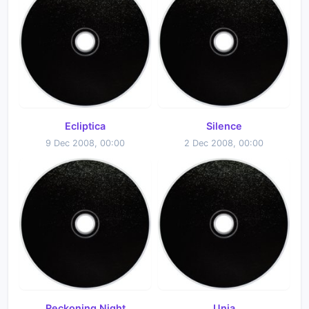
Ecliptica
Silence
9 Dec 2008, 00:00
2 Dec 2008, 00:00
Reckoning Night
Unia