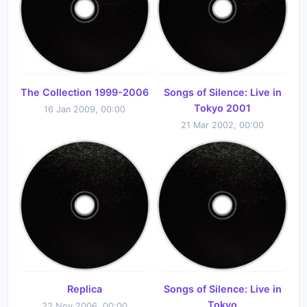
The Collection 1999-2006
Songs of Silence: Live in
Tokyo 2001
16 Jan 2009, 00:00
21 Mar 2002, 00:00
Replica
Songs of Silence: Live in
Tokyo
22 Nov 2006, 00:00