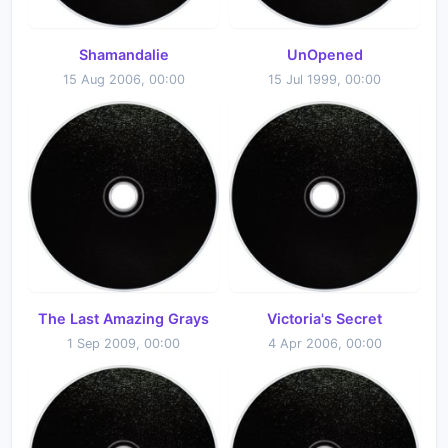
Shamandalie
UnOpened
15 Aug 2006, 00:00
15 Jul 1999, 00:00
The Last Amazing Grays
Victoria's Secret
1 Sep 2009, 00:00
4 Apr 2006, 00:00