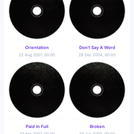
Orientation
Don't Say A Word
22 Aug 2001, 00:00
28 Dec 2004, 00:00
Paid In Full
Broken
27 Apr 2007, 00:00
23 Jun 2003, 00:00