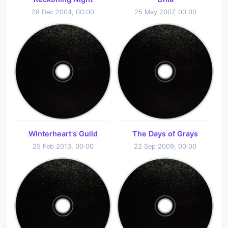
28 Dec 2004, 00:00
25 May 2007, 00:00
Winterheart's Guild
The Days of Grays
25 Feb 2013, 00:00
22 Sep 2009, 00:00