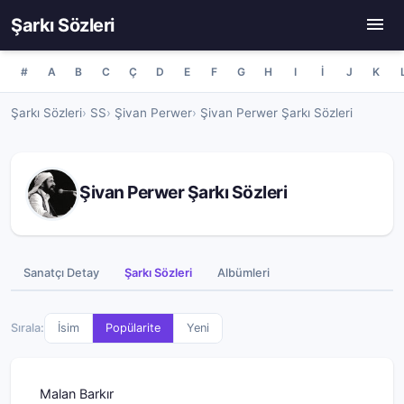
Şarkı Sözleri
#
A
B
C
Ç
D
E
F
G
H
I
İ
J
K
Şarkı Sözleri
SS
Şivan Perwer
Şivan Perwer Şarkı Sözleri
Şivan Perwer Şarkı Sözleri
Sanatçı Detay
Şarkı Sözleri
Albümleri
Sırala:
İsim
Popülarite
Yeni
Malan Barkır