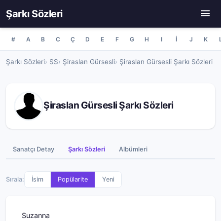
Şarkı Sözleri
#
A
B
C
Ç
D
E
F
G
H
I
İ
J
K
Şarkı Sözleri
SS
Şiraslan Gürsesli
Şiraslan Gürsesli Şarkı Sözleri
Şiraslan Gürsesli Şarkı Sözleri
Sanatçı Detay
Şarkı Sözleri
Albümleri
Sırala:
İsim
Popülarite
Yeni
Suzanna