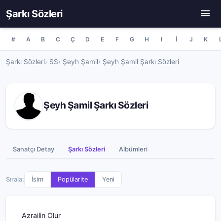
Şarkı Sözleri
#
A
B
C
Ç
D
E
F
G
H
I
İ
J
K
Şarkı Sözleri
SS
Şeyh Şamil
Şeyh Şamil Şarkı Sözleri
Şeyh Şamil Şarkı Sözleri
Sanatçı Detay
Şarkı Sözleri
Albümleri
Sırala:
İsim
Popülarite
Yeni
Azrailin Olur