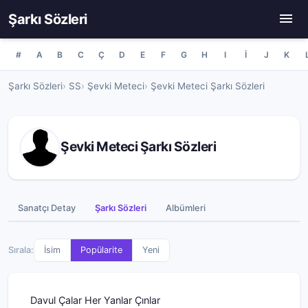
Şarkı Sözleri
#
A
B
C
Ç
D
E
F
G
H
I
İ
J
K
Şarkı Sözleri
SS
Şevki Meteci
Şevki Meteci Şarkı Sözleri
Şevki Meteci Şarkı Sözleri
Sanatçı Detay
Şarkı Sözleri
Albümleri
Sırala:
İsim
Popülarite
Yeni
Davul Çalar Her Yanlar Çınlar