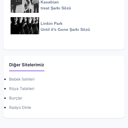
Kasabian
treat
Şarkı Sözü
Linkin Park
Until it's Gone
Şarkı Sözü
Diğer Sitelerimiz
Bebek İsimleri
Rüya Tabirleri
Burçlar
Radyo Dinle