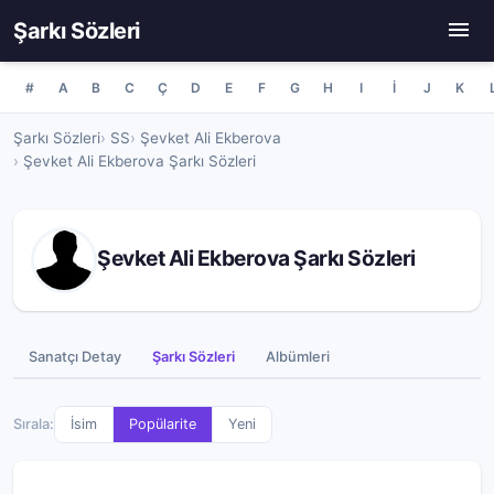
Şarkı Sözleri
#
A
B
C
Ç
D
E
F
G
H
I
İ
J
K
Şarkı Sözleri
SS
Şevket Ali Ekberova
Şevket Ali Ekberova Şarkı Sözleri
Şevket Ali Ekberova Şarkı Sözleri
Sanatçı Detay
Şarkı Sözleri
Albümleri
Sırala:
İsim
Popülarite
Yeni