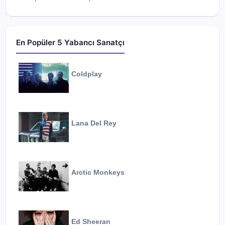
En Popüler 5 Yabancı Sanatçı
Coldplay
Lana Del Rey
Arctic Monkeys
Ed Sheeran