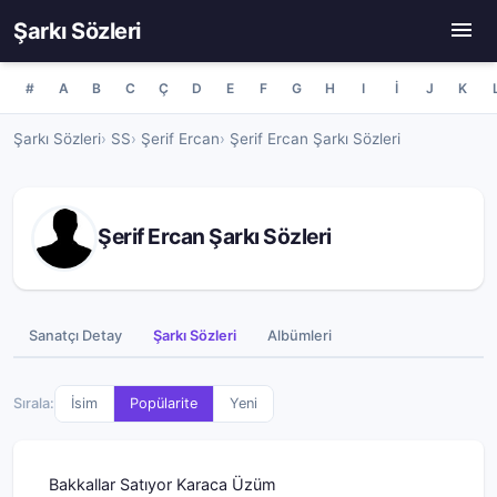
Şarkı Sözleri
#
A
B
C
Ç
D
E
F
G
H
I
İ
J
K
Şarkı Sözleri
SS
Şerif Ercan
Şerif Ercan Şarkı Sözleri
Şerif Ercan Şarkı Sözleri
Sanatçı Detay
Şarkı Sözleri
Albümleri
Sırala:
İsim
Popülarite
Yeni
Bakkallar Satıyor Karaca Üzüm