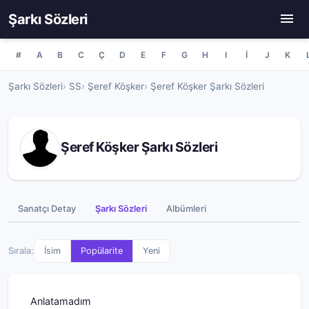
Şarkı Sözleri
#
A
B
C
Ç
D
E
F
G
H
I
İ
J
K
Şarkı Sözleri
SS
Şeref Köşker
Şeref Köşker Şarkı Sözleri
Şeref Köşker Şarkı Sözleri
Sanatçı Detay
Şarkı Sözleri
Albümleri
Sırala:
İsim
Popülarite
Yeni
Anlatamadım