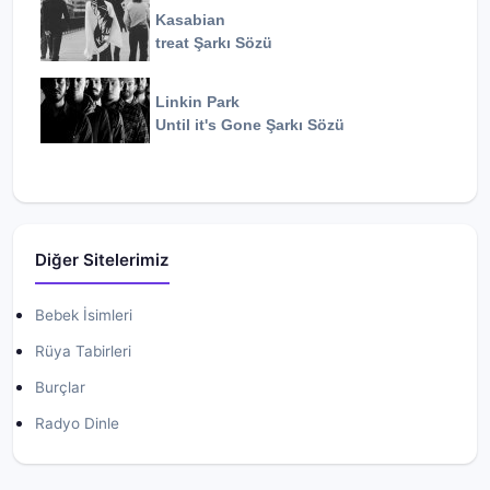
Kasabian
treat
Şarkı Sözü
Linkin Park
Until it's Gone
Şarkı Sözü
Diğer Sitelerimiz
Bebek İsimleri
Rüya Tabirleri
Burçlar
Radyo Dinle