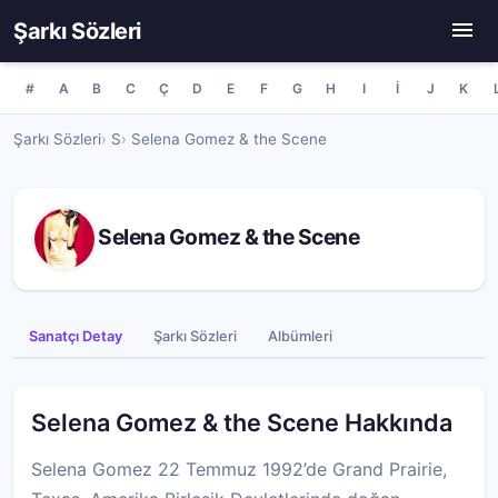
Şarkı Sözleri
#
A
B
C
Ç
D
E
F
G
H
I
İ
J
K
Şarkı Sözleri
S
Selena Gomez & the Scene
Selena Gomez & the Scene
Sanatçı Detay
Şarkı Sözleri
Albümleri
Selena Gomez & the Scene Hakkında
Selena Gomez 22 Temmuz 1992’de Grand Prairie,