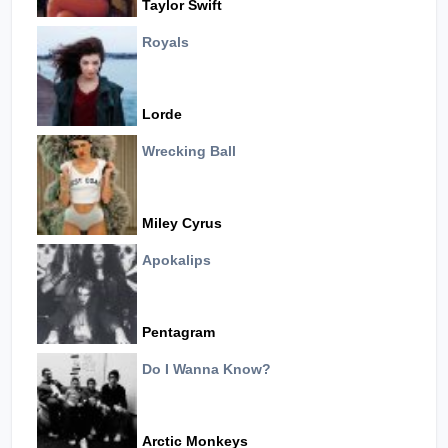
Taylor Swift
Royals
Lorde
Wrecking Ball
Miley Cyrus
Apokalips
Pentagram
Do I Wanna Know?
Arctic Monkeys