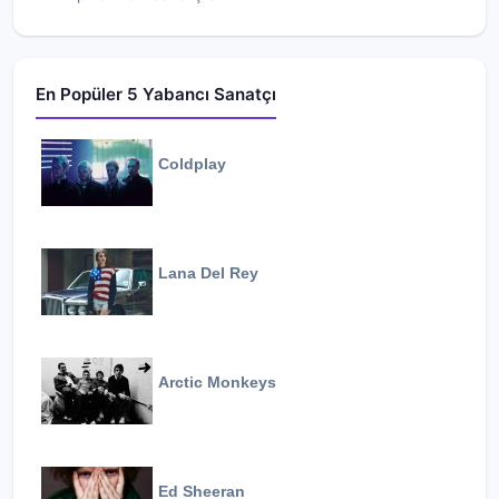
En Popüler 5 Yabancı Sanatçı
Coldplay
Lana Del Rey
Arctic Monkeys
Ed Sheeran