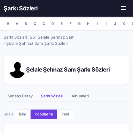
Şarkı Sözleri
#
A
B
C
Ç
D
E
F
G
H
I
İ
J
K
Şarkı Sözleri
SS
Şelale Şehnaz Sam
Şelale Şehnaz Sam Şarkı Sözleri
Şelale Şehnaz Sam Şarkı Sözleri
Sanatçı Detay
Şarkı Sözleri
Albümleri
Sırala:
İsim
Popülarite
Yeni