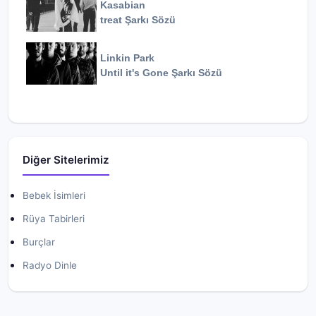
Kasabian
treat
Şarkı Sözü
Linkin Park
Until it's Gone
Şarkı Sözü
Diğer Sitelerimiz
Bebek İsimleri
Rüya Tabirleri
Burçlar
Radyo Dinle