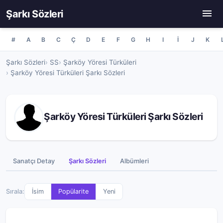
Şarkı Sözleri
#
A
B
C
Ç
D
E
F
G
H
I
İ
J
K
Şarkı Sözleri
SS
Şarköy Yöresi Türküleri
Şarköy Yöresi Türküleri Şarkı Sözleri
Şarköy Yöresi Türküleri Şarkı Sözleri
Sanatçı Detay
Şarkı Sözleri
Albümleri
Sırala:
İsim
Popülarite
Yeni