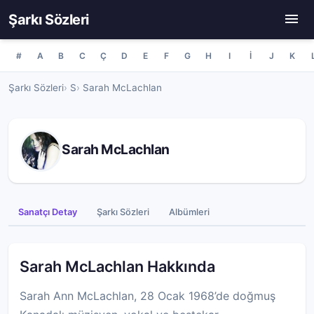
Şarkı Sözleri
#
A
B
C
Ç
D
E
F
G
H
I
İ
J
K
Şarkı Sözleri
S
Sarah McLachlan
Sarah McLachlan
Sanatçı Detay
Şarkı Sözleri
Albümleri
Sarah McLachlan Hakkında
Sarah Ann McLachlan, 28 Ocak 1968’de doğmuş