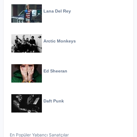
Lana Del Rey
Arctic Monkeys
Ed Sheeran
Daft Punk
En Popüler Yabancı Sanatçılar