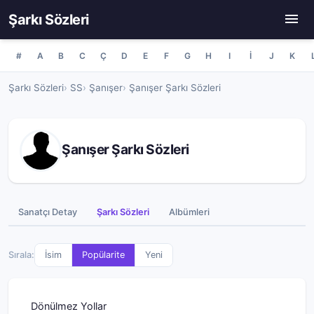
Şarkı Sözleri
#
A
B
C
Ç
D
E
F
G
H
I
İ
J
K
Şarkı Sözleri
SS
Şanışer
Şanışer Şarkı Sözleri
Şanışer Şarkı Sözleri
Sanatçı Detay
Şarkı Sözleri
Albümleri
Sırala:
İsim
Popülarite
Yeni
Dönülmez Yollar