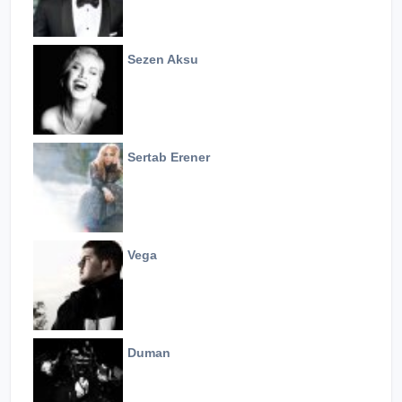
Sezen Aksu
Sertab Erener
Vega
Duman