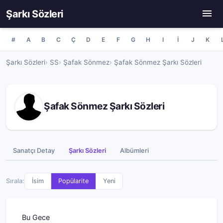
Şarkı Sözleri
#
A
B
C
Ç
D
E
F
G
H
I
İ
J
K
Şarkı Sözleri
SS
Şafak Sönmez
Şafak Sönmez Şarkı Sözleri
Şafak Sönmez Şarkı Sözleri
Sanatçı Detay
Şarkı Sözleri
Albümleri
Sırala:
İsim
Popülarite
Yeni
Bu Gece