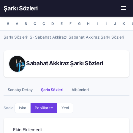
Şarkı Sözleri
#
A
B
C
Ç
D
E
F
G
H
I
İ
J
K
Şarkı Sözleri
S
Sabahat Akkiraz
Sabahat Akkiraz Şarkı Sözleri
Sabahat Akkiraz Şarkı Sözleri
Sanatçı Detay
Şarkı Sözleri
Albümleri
Sırala:
İsim
Popülarite
Yeni
Ekin Ekilemedi