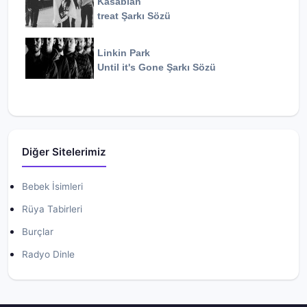
Kasabian
treat
Şarkı Sözü
Linkin Park
Until it's Gone
Şarkı Sözü
Diğer Sitelerimiz
Bebek İsimleri
Rüya Tabirleri
Burçlar
Radyo Dinle