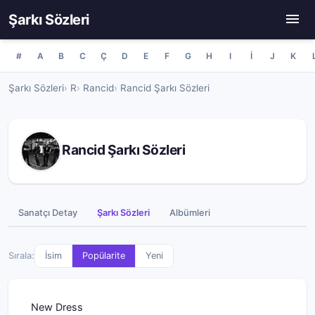
Şarkı Sözleri
#
A
B
C
Ç
D
E
F
G
H
I
İ
J
K
Şarkı Sözleri
R
Rancid
Rancid Şarkı Sözleri
Rancid Şarkı Sözleri
Sanatçı Detay
Şarkı Sözleri
Albümleri
Sırala:
İsim
Popülarite
Yeni
New Dress