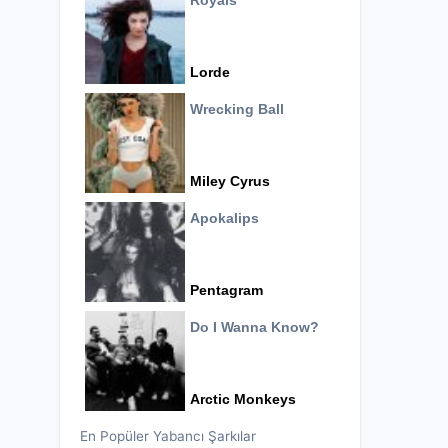
Royals
Lorde
Wrecking Ball
Miley Cyrus
Apokalips
Pentagram
Do I Wanna Know?
Arctic Monkeys
En Popüler Yabancı Şarkılar