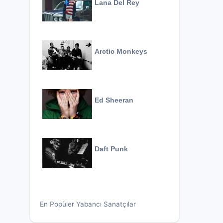
Lana Del Rey
Arctic Monkeys
Ed Sheeran
Daft Punk
En Popüler Yabancı Sanatçılar