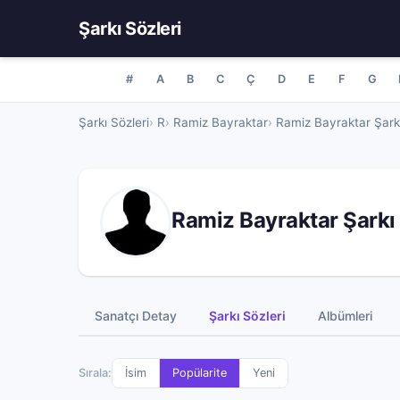
Şarkı Sözleri
#
A
B
C
Ç
D
E
F
G
Şarkı Sözleri
R
Ramiz Bayraktar
Ramiz Bayraktar Şarkı
Ramiz Bayraktar Şarkı 
Sanatçı Detay
Şarkı Sözleri
Albümleri
Sırala:
İsim
Popülarite
Yeni