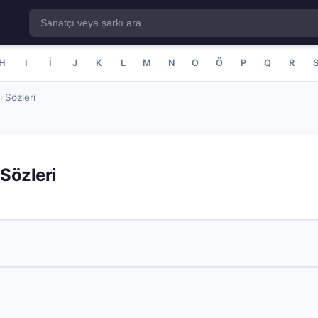
H
I
İ
J
K
L
M
N
O
Ö
P
Q
R
 Sözleri
Sözleri