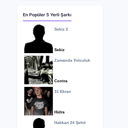
En Popüler 5 Yerli Şarkı
Sekiz 2
Sekiz
Zamanda Yolculuk
Contra
31 Ekran
Hidra
Hakkari 24 Şehit