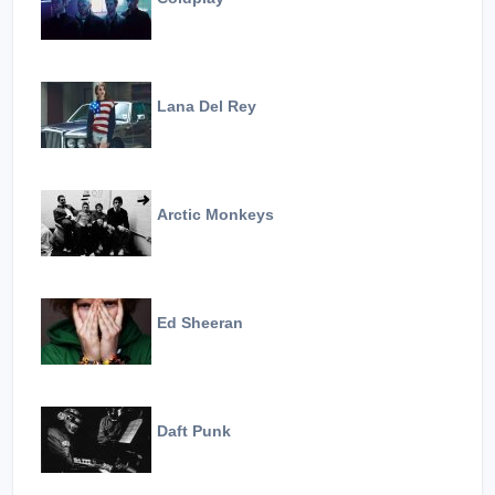
Lana Del Rey
Arctic Monkeys
Ed Sheeran
Daft Punk