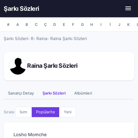
Şarkı Sözleri
#
A
B
C
Ç
D
E
F
G
H
I
İ
J
K
Şarkı Sözleri
R
Raina
Raina Şarkı Sözleri
Raina Şarkı Sözleri
Sanatçı Detay
Şarkı Sözleri
Albümleri
Sırala:
İsim
Popülarite
Yeni
Losho Momche