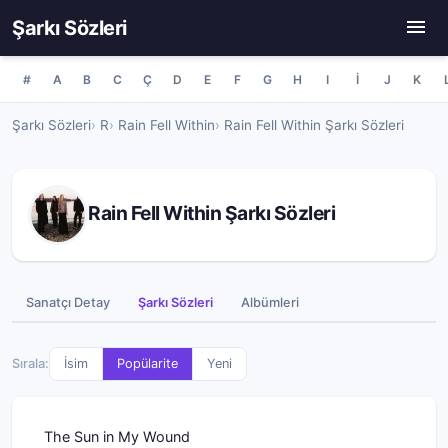
Şarkı Sözleri
#
A
B
C
Ç
D
E
F
G
H
I
İ
J
K
Şarkı Sözleri
R
Rain Fell Within
Rain Fell Within Şarkı Sözleri
Rain Fell Within Şarkı Sözleri
Sanatçı Detay
Şarkı Sözleri
Albümleri
Sırala:
İsim
Popülarite
Yeni
The Sun in My Wound