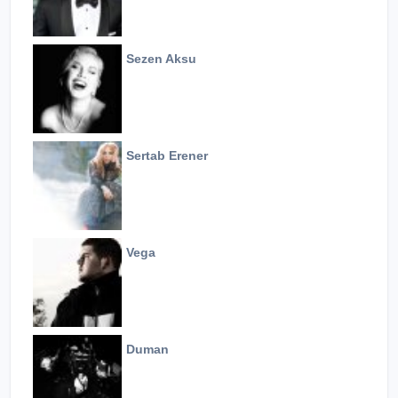
Sezen Aksu
Sertab Erener
Vega
Duman