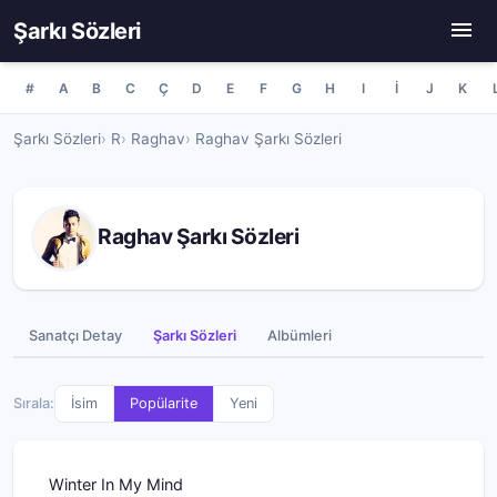
Şarkı Sözleri
#
A
B
C
Ç
D
E
F
G
H
I
İ
J
K
Şarkı Sözleri
R
Raghav
Raghav Şarkı Sözleri
Raghav Şarkı Sözleri
Sanatçı Detay
Şarkı Sözleri
Albümleri
Sırala:
İsim
Popülarite
Yeni
Winter In My Mind