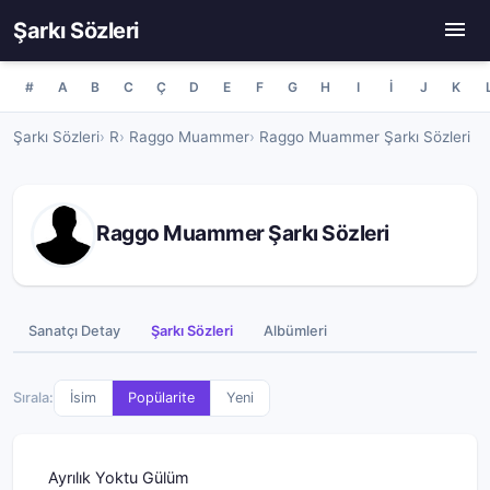
Şarkı Sözleri
#
A
B
C
Ç
D
E
F
G
H
I
İ
J
K
Şarkı Sözleri
R
Raggo Muammer
Raggo Muammer Şarkı Sözleri
Raggo Muammer Şarkı Sözleri
Sanatçı Detay
Şarkı Sözleri
Albümleri
Sırala:
İsim
Popülarite
Yeni
Ayrılık Yoktu Gülüm