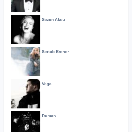
Sezen Aksu
Sertab Erener
Vega
Duman