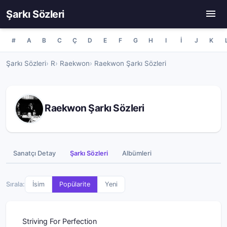
Şarkı Sözleri
#
A
B
C
Ç
D
E
F
G
H
I
İ
J
K
Şarkı Sözleri
R
Raekwon
Raekwon Şarkı Sözleri
Raekwon Şarkı Sözleri
Sanatçı Detay
Şarkı Sözleri
Albümleri
Sırala:
İsim
Popülarite
Yeni
Striving For Perfection